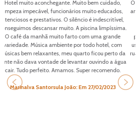
O hotel está em ótimas condições, apesar de ter 35
anos, parece novo. É limpo, bem cuidado. O café da
manhã é variado, começa às 7:30 horas,
possibilitando aos hóspedes saírem cedo para
passeios.A piscina estava limpa e agradável para
usar. A localização é boa. Fica a quatro quadras da
rua dos restaurantes, lojinhas e aquário de Ubatuba.
Denise: Em 27/12/2021
Previous
Next